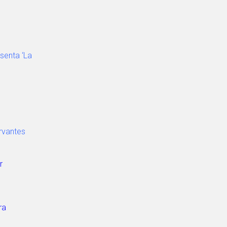
senta ‘La
rvantes
r
ra