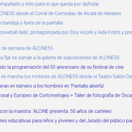
ompañado y listo para lo que queda por disfrutar
ALCINE50 desde el Corral de Comedias de Alcalá de Henares
 bandeja y fuera de la pantalla
ewball date’, protagonizada por Eloy Azorín y Aída Folch, y pre
fin de semana de ALCINE50
da fija' se suman a la galería de exposiciones de ALCINE50
o la programación del 50 aniversario de su festival de cine
 en marcha los motores de ALCINE50 desde el Teatro Salón Ce
eran en número a los hombres en ‘Pantalla abierta’
onal y Europeo de Cortometrajes + Taller de fotografía de Ósca
 con la muestra: ‘ALCINE presenta: 50 años de carteles’
nes educativas para niños y jóvenes y del Jurado del público pa