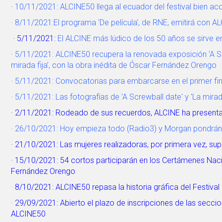
·
10/11/2021:
ALCINE50 llega al ecuador del festival bien ac
· 8/11/2021:
El programa ‘De película’, de RNE, emitirá con 
· 5/11/2021:
El ALCINE más lúdico de los 50 años se sirve en
· 5/11/2021:
ALCINE50 recupera la renovada exposición ‘A Scr
mirada fija’, con la obra inédita de Óscar Fernández Orengo
· 5/11/2021: Convocatorias para embarcarse en el primer 
· 5/11/2021: Las fotografías de 'A Screwball date' y 'La mira
· 2/11/2021: Rodeado de sus recuerdos, ALCINE ha presentad
· 26/10/2021: Hoy empieza todo (Radio3) y Morgan pondrán
· 21/10/2021: Las mujeres realizadoras, por primera vez, sup
· 15/10/2021: 54 cortos participarán en los Certámenes Naci
Fernández Orengo
·
8/10/2021: ALCINE50 repasa la historia gráfica del Festival
·
29/09/2021: Abierto el plazo de inscripciones de las seccio
ALCINE50