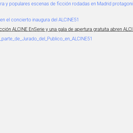
ara y populares escenas de ficción rodadas en Madrid protagoni
s en el concierto inaugura del ALCINE51
ección ALCINE EnSerie y una gala de apertura gratuita abren AL
r_parte_de_Jurado_del_Publico_en_ALCINE51